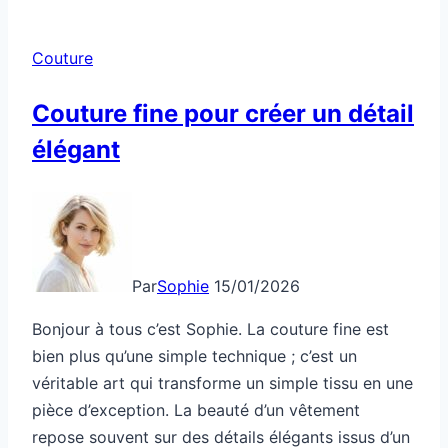
trousse
d’écolier
Couture
avec
de
Couture fine pour créer un détail
la
élégant
broderie
Par
Sophie
15/01/2026
Bonjour à tous c’est Sophie. La couture fine est
bien plus qu’une simple technique ; c’est un
véritable art qui transforme un simple tissu en une
pièce d’exception. La beauté d’un vêtement
repose souvent sur des détails élégants issus d’un