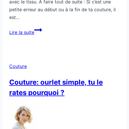
avec le tissu. À faire tout de suite : Si c’est une
petite erreur au début ou à la fin de ta couture, il
est…
Couture:
Lire la suite
tu
couds
de
travers,
Couture
tu
corriges
Couture: ourlet simple, tu le
comment
rates pourquoi ?
?