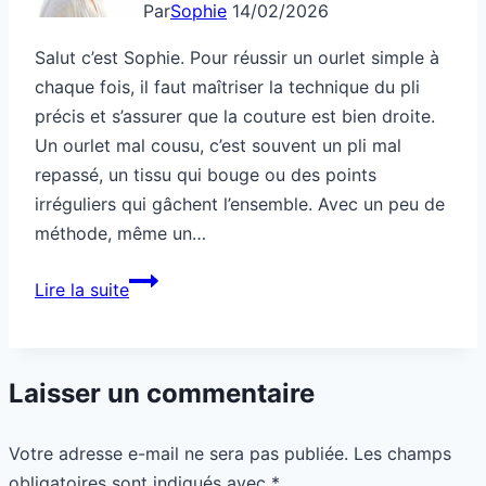
Par
Sophie
14/02/2026
Salut c’est Sophie. Pour réussir un ourlet simple à
chaque fois, il faut maîtriser la technique du pli
précis et s’assurer que la couture est bien droite.
Un ourlet mal cousu, c’est souvent un pli mal
repassé, un tissu qui bouge ou des points
irréguliers qui gâchent l’ensemble. Avec un peu de
méthode, même un…
Couture:
Lire la suite
ourlet
simple,
tu
Laisser un commentaire
le
rates
Votre adresse e-mail ne sera pas publiée.
Les champs
pourquoi
obligatoires sont indiqués avec
*
?