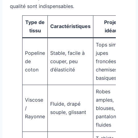
qualité sont indispensables.
Type de
Projets
Caractéristiques
tissu
idéaux
Tops simples,
Popeline
Stable, facile à
jupes
de
couper, peu
froncées,
coton
d’élasticité
chemises
basiques
Robes
Viscose
amples,
Fluide, drapé
/
blouses,
souple, glissant
Rayonne
pantalons
fluides