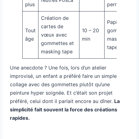
plus
permanents
Création de
Papiers,
cartes de
Tout
10 – 20
gommettes,
vœux avec
âge
min
masking
gommettes et
tape
masking tape
Une anecdote ? Une fois, lors d’un atelier
improvisé, un enfant a préféré faire un simple
collage avec des gommettes plutôt qu’une
peinture hyper soignée. Et c’était son projet
préféré, celui dont il parlait encore au dîner.
La
simplicité fait souvent la force des créations
rapides.