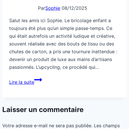
Par
Sophie
08/12/2025
Salut les amis ici Sophie. Le bricolage enfant a
toujours été plus qu’un simple passe-temps. Ce
qui était autrefois un activité ludique et créative,
souvent réalisée avec des bouts de tissu ou des
chutes de carton, a pris une tournure inattendue :
devenir un produit de luxe aux mains d’artisans
passionnés. L’upcycling, ce procédé qui…
Un
Lire la suite
bricolage
d’enfant
devenu
Laisser un commentaire
produit
de
Votre adresse e-mail ne sera pas publiée.
Les champs
luxe