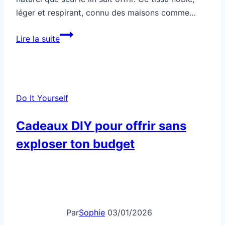
léger et respirant, connu des maisons comme…
Comment
Lire la suite
fabriquer
un
rideau
léger
Do It Yourself
en
lin
Cadeaux DIY pour offrir sans
exploser ton budget
Par
Sophie
03/01/2026