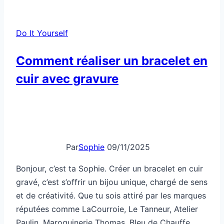
un
collier
Do It Yourself
unique
à
Comment réaliser un bracelet en
partir
cuir avec gravure
de
perles
recyclées
Par
Sophie
09/11/2025
Bonjour, c’est ta Sophie. Créer un bracelet en cuir
gravé, c’est s’offrir un bijou unique, chargé de sens
et de créativité. Que tu sois attiré par les marques
réputées comme LaCourroie, Le Tanneur, Atelier
Paulin, Maroquinerie Thomas, Bleu de Chauffe,