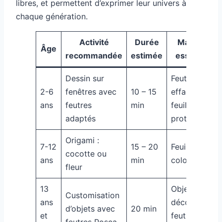
libres, et permettent d’exprimer leur univers à
chaque génération.
Activité
Durée
Matériel
Âge
recommandée
estimée
essentiel
Dessin sur
Feutres
2-6
fenêtres avec
10 – 15
effaçables,
ans
feutres
min
feuilles de
adaptés
protection
Origami :
7-12
15 – 20
Feuilles
cocotte ou
ans
min
colorées
fleur
13
Objets à
Customisation
ans
décorer,
d’objets avec
20 min
et
feutres
feutres Posca