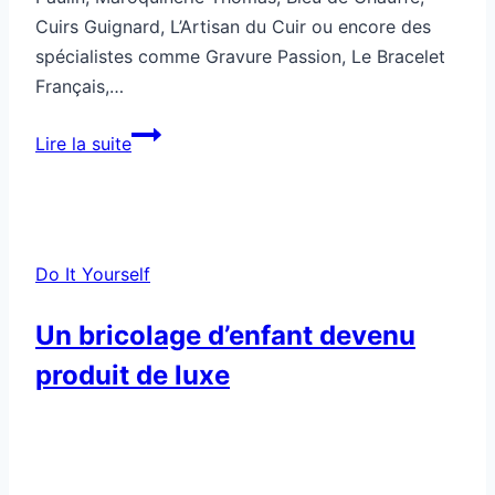
Cuirs Guignard, L’Artisan du Cuir ou encore des
spécialistes comme Gravure Passion, Le Bracelet
Français,…
Comment
Lire la suite
réaliser
un
bracelet
en
Do It Yourself
cuir
avec
Un bricolage d’enfant devenu
gravure
produit de luxe