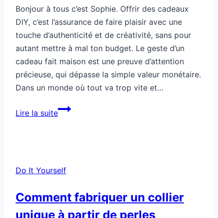
Bonjour à tous c’est Sophie. Offrir des cadeaux
DIY, c’est l’assurance de faire plaisir avec une
touche d’authenticité et de créativité, sans pour
autant mettre à mal ton budget. Le geste d’un
cadeau fait maison est une preuve d’attention
précieuse, qui dépasse la simple valeur monétaire.
Dans un monde où tout va trop vite et…
Cadeaux
Lire la suite
DIY
pour
offrir
sans
Do It Yourself
exploser
ton
Comment fabriquer un collier
budget
unique à partir de perles