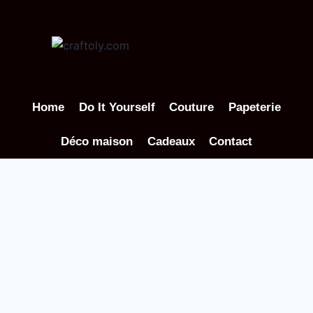
Aller
au
contenu
Home
Do It Yourself
Couture
Papeterie
Déco maison
Cadeaux
Contact