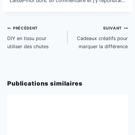
Laisse-moi donc un commentaire et j’y répondrai…
Navigation
PRÉCÉDENT
SUIVANT
de
DIY en tissu pour
Cadeaux créatifs pour
l’article
utiliser des chutes
marquer la différence
Publications similaires